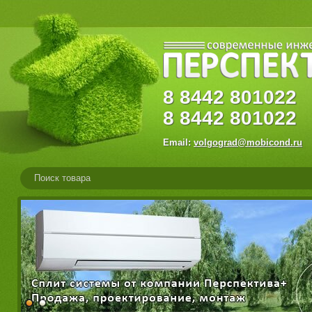
8
8442
80102
8
8442
801022
Email:
volgograd@mobicond.ru