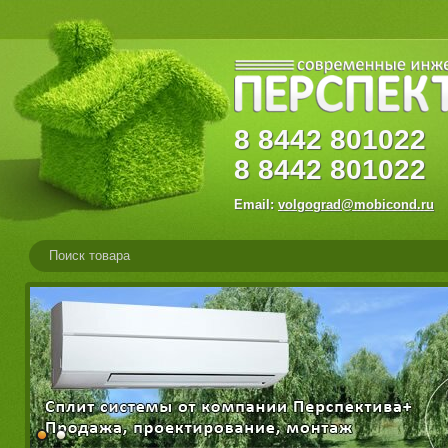
8
8442
80102
8
8442
801022
Email:
volgograd@mobicond.ru