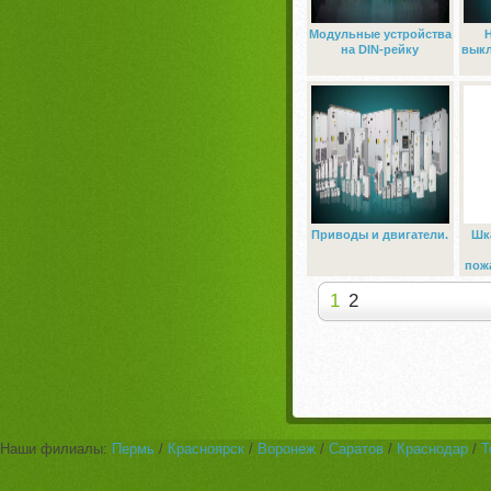
Модульные устройства
на DIN-рейку
выкл
Приводы и двигатели.
Шк
пож
1
2
Наши филиалы:
Пермь
/
Красноярск
/
Воронеж
/
Саратов
/
Краснодар
/
Т