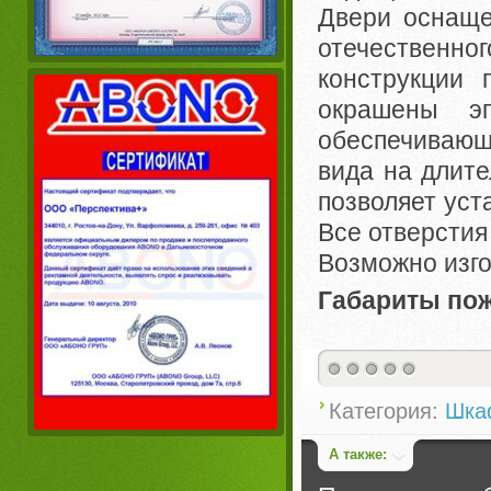
Двери оснаще
отечественн
конструкции 
окрашены эп
обеспечивающ
вида на длите
позволяет уст
Все отверсти
Возможно изго
Габариты по
Категория:
Шка
А также: