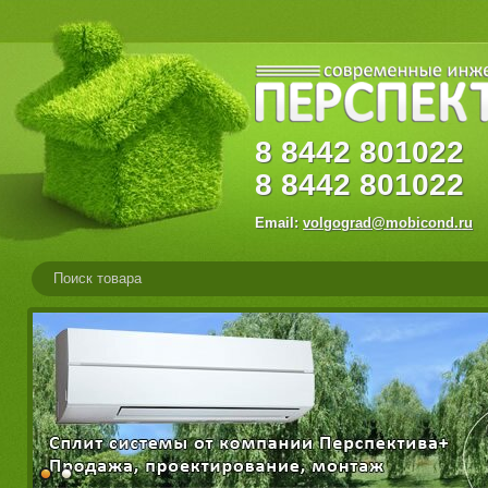
8
8442
80102
8
8442
801022
Email:
volgograd@mobicond.ru