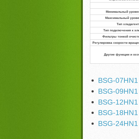
Минимальный урове
Максимальный уров
Тип хладаген
Тип подключения к эл
Фильтры тонкой очист
Регулировка скорости враще
Другие функции и ос
BSG-07HN1
BSG-09HN1
BSG-12HN1
BSG-18HN1
BSG-24HN1