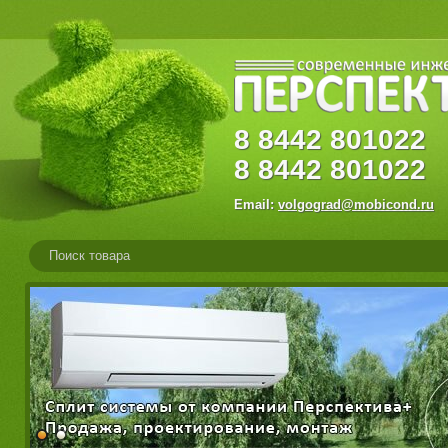
8
8442
80102
8
8442
801022
Email:
volgograd@mobicond.ru