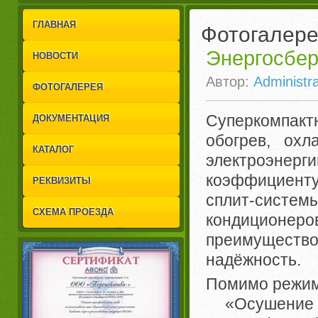
1
2
ГЛАВНАЯ
Фотогалер
Энергосбер
НОВОСТИ
Автор:
Administra
ФОТОГАЛЕРЕЯ
Суперкомпак
ДОКУМЕНТАЦИЯ
обогрев, охл
КАТАЛОГ
электроэнерг
коэффициенту
РЕКВИЗИТЫ
сплит-систе
СХЕМА ПРОЕЗДА
кондиционе
преимуществ
надёжность.
Помимо режим
«Осушение (D