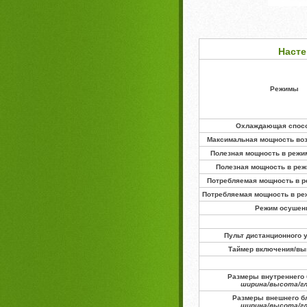
Насте
Режимы
Охлаждающая спос
Максимальная мощность воз
Полезная мощность в режи
Полезная мощность в реж
Потребляемая мощность в р
Потребляемая мощность в ре
Режим осушен
Пульт дистанционного 
Таймер включения/в
Размеры внутреннего 
ширина/высота/г
Размеры внешнего бл
ширина/высота/г