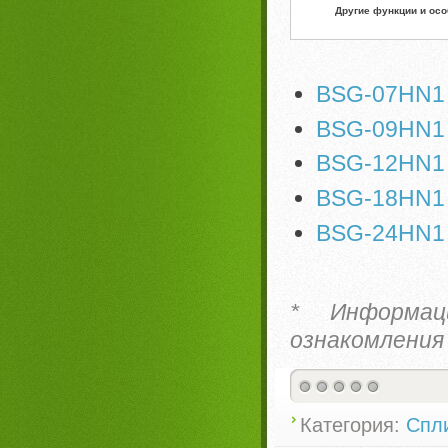
Другие функции и ос
BSG-07HN1
BSG-09HN1
BSG-12HN1
BSG-18HN1
BSG-24HN1
* Информац
ознакомления
Категория:
Спл