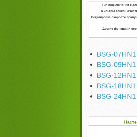
Тип подключения к эл
Фильтры тонкой очист
Регулировка скорости враще
Другие функции и ос
BSG-07HN1
BSG-09HN1
BSG-12HN1
BSG-18HN1
BSG-24HN1
Насте