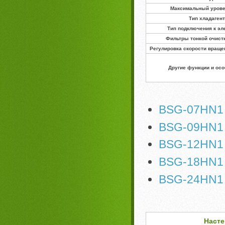
Максимальный уров
Тип хладаген
Тип подключения к эл
Фильтры тонкой очист
Регулировка скорости враще
Другие функции и ос
BSG-07HN1
BSG-09HN1
BSG-12HN1
BSG-18HN1
BSG-24HN1
Насте