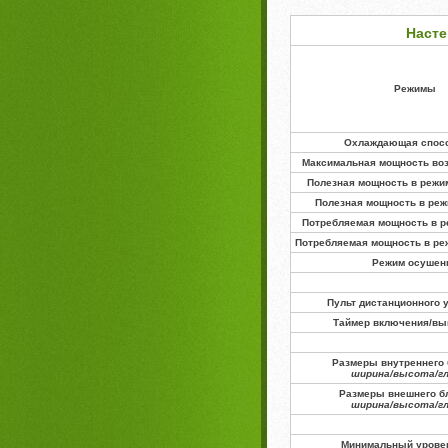
Насте
Режимы
Охлаждающая спос
Максимальная мощность воз
Полезная мощность в режи
Полезная мощность в реж
Потребляемая мощность в р
Потребляемая мощность в ре
Режим осушен
Пульт дистанционного 
Таймер включения/в
Размеры внутреннего 
ширина/высота/г
Размеры внешнего бл
ширина/высота/г
Минимальный урове