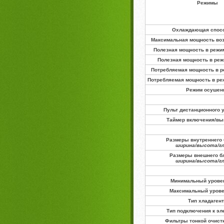
Режимы
Охлаждающая спос
Максимальная мощность воз
Полезная мощность в режи
Полезная мощность в реж
Потребляемая мощность в р
Потребляемая мощность в ре
Режим осушен
Пульт дистанционного 
Таймер включения/в
Размеры внутреннего 
ширина/высота/г
Размеры внешнего бл
ширина/высота/г
Минимальный урове
Максимальный уров
Тип хладаген
Тип подключения к эл
Фильтры тонкой очист