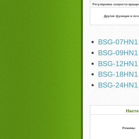
Регулировка скорости враще
Другие функции и ос
BSG-07HN1
BSG-09HN1
BSG-12HN1
BSG-18HN1
BSG-24HN1
Насте
Режимы