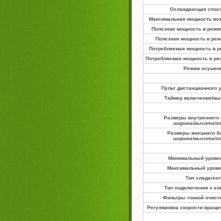
Охлаждающая спос
Максимальная мощность воз
Полезная мощность в режи
Полезная мощность в реж
Потребляемая мощность в р
Потребляемая мощность в ре
Режим осушен
Пульт дистанционного 
Таймер включения/в
Размеры внутреннего 
ширина/высота/г
Размеры внешнего бл
ширина/высота/г
Минимальный урове
Максимальный уров
Тип хладаген
Тип подключения к эл
Фильтры тонкой очист
Регулировка скорости враще