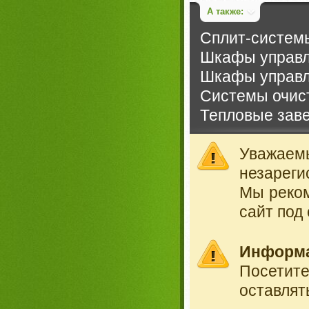
А также:
Сплит-системы
Шкафы управл
Шкафы управл
Системы очист
Тепловые зав
Уважае
незареги
Мы реко
сайт под
Информ
Посетит
оставлят