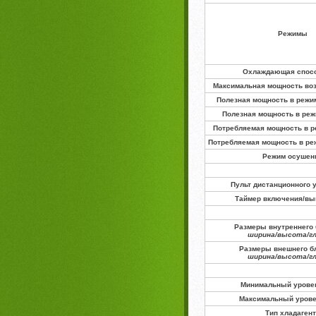
Режимы
Охлаждающая спос
Максимальная мощность воз
Полезная мощность в режи
Полезная мощность в реж
Потребляемая мощность в р
Потребляемая мощность в ре
Режим осушен
Пульт дистанционного 
Таймер включения/в
Размеры внутреннего 
ширина/высота/г
Размеры внешнего бл
ширина/высота/г
Минимальный урове
Максимальный уров
Тип хладаген